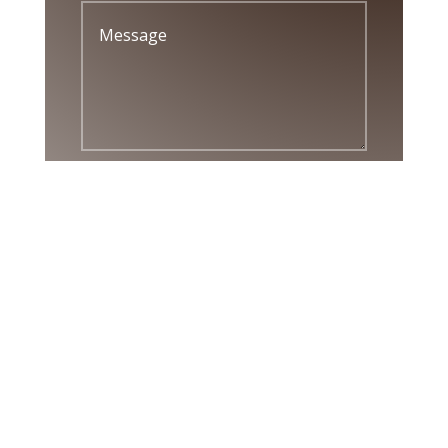
SUBMIT

ADRESSE
Siège social:
Rue des Keutures, 5
5310 Leuze

TÉLÉPHONE
0472/03.39.44